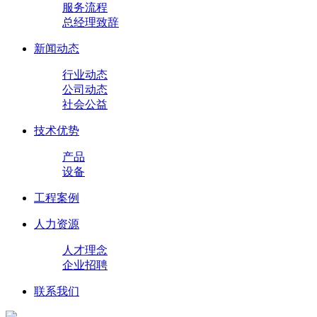
服务流程
总经理致辞
新闻动态
行业动态
公司动态
社会公益
技术优势
产品
设备
工程案例
人力资源
人才理念
企业招聘
联系我们